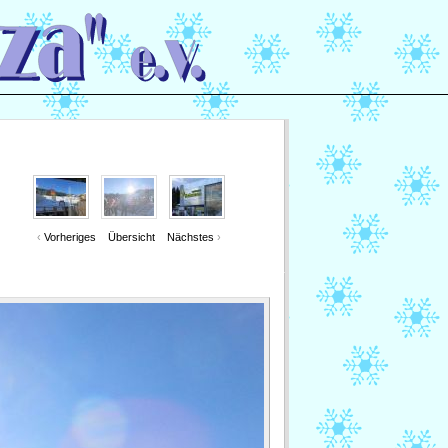
‹
Vorheriges
Übersicht
Nächstes
›